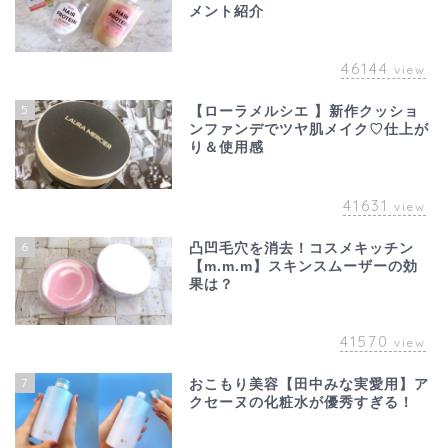
メント紹介
46144
view
5
【ローラメルシエ 】新作クッショ
ンファンデでツヤ肌メイク♡仕上が
り＆使用感
41631
view
6
凸凹毛穴を消去！コスメキッチン
【m.m.m】スキンスムーザーの効
果は？
41570
view
7
おこもり美容【田中みな実愛用】ア
クセーヌの化粧水が優秀すぎる！