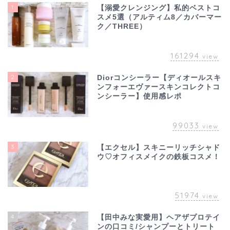
1
【溺愛クレンジング】私的ベストコ
スメ5選（アルティム8／カバーマー
ク／THREE）
161294
view
2
Diorコンシーラー【ディオールスキ
ンフォーエヴァースキンコレクトコ
ンシーラー】使用感レポ
99033
view
3
【エクセル】スキニーリッチシャド
ウ♡オフィスメイクの鉄板コスメ！
51974
view
4
【田中みな実愛用】ヘアザプロテイ
ンの口コミ/シャンプーとトリート