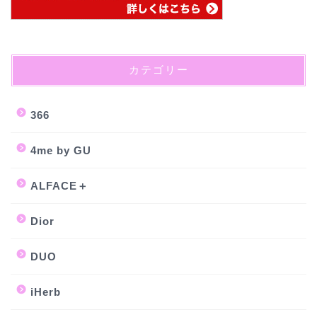
カテゴリー
366
4me by GU
ALFACE＋
Dior
DUO
iHerb