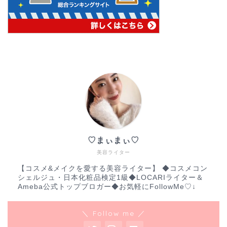
♡まぃまぃ♡
美容ライター
【コスメ&メイクを愛する美容ライター】 ◆コスメコン
シェルジュ・日本化粧品検定1級◆LOCARIライター＆
Ameba公式トップブロガー◆お気軽にFollowMe♡↓
＼ Follow me ／