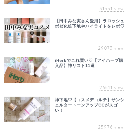
31551
view
8
【田中みな実さん愛用】ラロッシュ
ポゼ化粧下地やハイライトをレポ♡
29073
view
9
iHerbでこれ買い♡【アイハーブ購
入品】神リスト11選
26511
view
10
神下地♡【コスメデコルテ】サンシ
ェルタートーンアップCCがスゴ
い！
25976
view