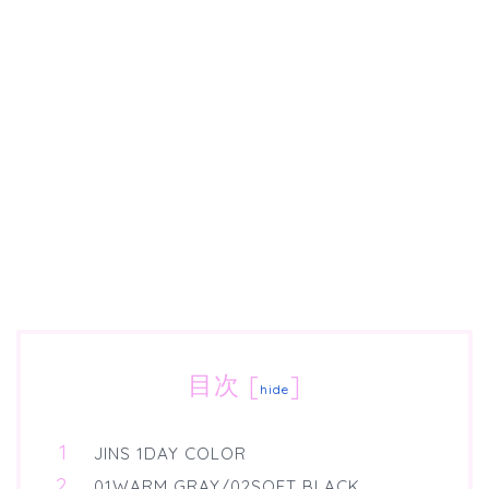
目次
[
]
hide
JINS 1DAY COLOR
01WARM GRAY/02SOFT BLACK