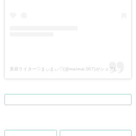
美容ライター♡まぃまぃ♡(@maimai.007)がシェアした投稿