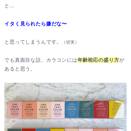
と…
イタく見られたら嫌だな〜
と思ってしまうんです。
（切実）
でも真面目な話、カラコンには
年齢相応の盛り方
が
あると思う。