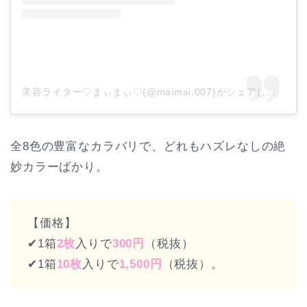
美容ライター♡まぃまぃ♡(@maimai.007)がシェアした投稿
全8色の豊富なカラバリで、どれもハズレなしの絶
妙カラーばかり。
【価格】
✔︎1箱
2枚
入りで
300円
（税抜）
✔︎1箱
10枚
入りで
1,500円
（税抜）。