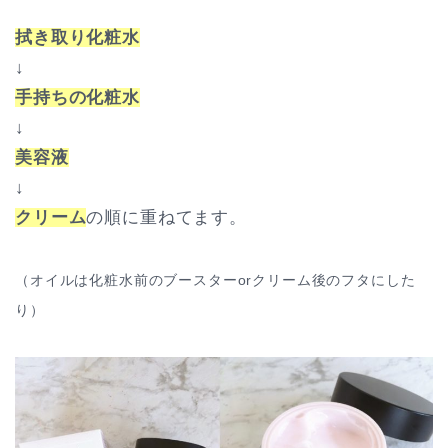
拭き取り化粧水
↓
手持ちの化粧水
↓
美容液
↓
クリーム
の順に重ねてます。
（オイルは化粧水前のブースターorクリーム後のフタにした
り）