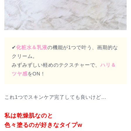
✔︎
化粧水＆乳液
の機能が1つで叶う、画期的な
クリーム。
みずみずしい軽めのテクスチャーで、
ハリ＆
ツヤ感
をON！
これ1つでスキンケア完了しても良いけど…
私は乾燥肌なのと
色々塗るのが好きなタイプw