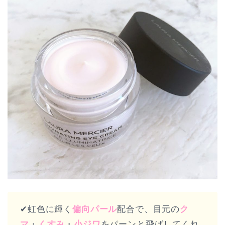
✔︎虹色に輝く
偏向パール
配合で、目元の
ク
マ
・
くすみ
・
小ジワ
をパーンと飛ばしてくれ