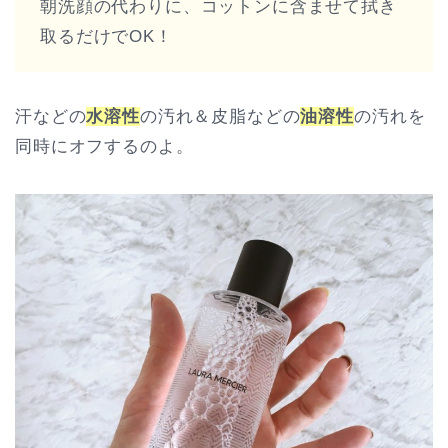
朝洗顔の代わりに、コットンに含ませて拭き
取るだけでOK！
汗などの
水溶性
の汚れ＆皮脂などの
油溶性
の汚れを
同時にオフするのよ。