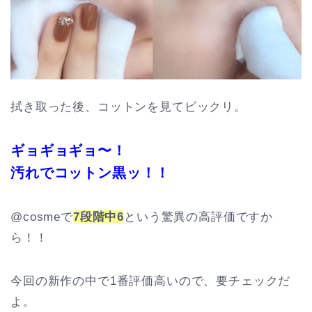
拭き取った後、コットンを見てビックリ。
ギョギョギョ〜！
汚れでコットン黒ッ！！
@cosmeで
7段階中6
という驚異の高評価ですか
ら！！
今回の新作の中で1番評価高いので、要チェックだ
よ。