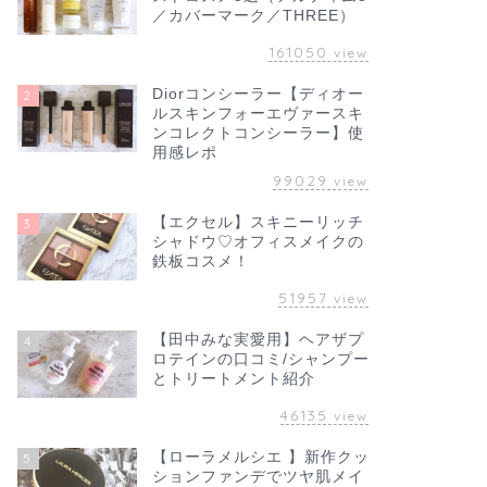
／カバーマーク／THREE）
161050
view
Diorコンシーラー【ディオー
2
ルスキンフォーエヴァースキ
ンコレクトコンシーラー】使
用感レポ
99029
view
【エクセル】スキニーリッチ
3
シャドウ♡オフィスメイクの
鉄板コスメ！
51957
view
【田中みな実愛用】ヘアザプ
4
ロテインの口コミ/シャンプー
とトリートメント紹介
46135
view
【ローラメルシエ 】新作クッ
5
ションファンデでツヤ肌メイ