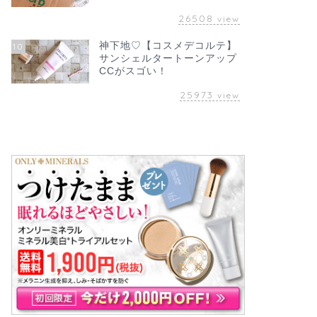
26508
view
神下地♡【コスメデコルテ】
10
サンシェルタートーンアップ
CCがスゴい！
25973
view