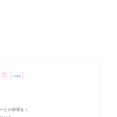
目次
[
]
hide
ーとの併用を！