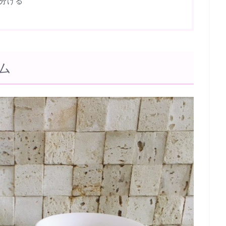
分ける
ム