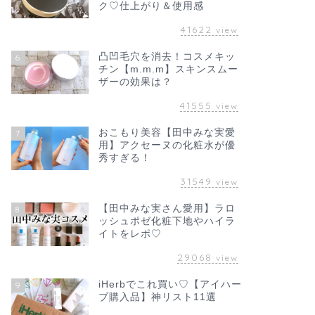
ク♡仕上がり＆使用感
41622
view
凸凹毛穴を消去！コスメキッ
6
チン【m.m.m】スキンスムー
ザーの効果は？
41555
view
おこもり美容【田中みな実愛
7
用】アクセーヌの化粧水が優
秀すぎる！
31549
view
【田中みな実さん愛用】ラロ
8
ッシュポゼ化粧下地やハイラ
イトをレポ♡
29068
view
iHerbでこれ買い♡【アイハー
9
ブ購入品】神リスト11選