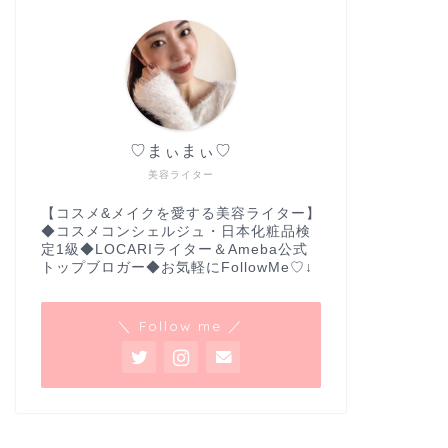
♡まぃまぃ♡
美容ライター
【コスメ&メイクを愛する美容ライター】
◆コスメコンシェルジュ・日本化粧品検
定1級◆LOCARIライター＆Ameba公式
トップブロガー◆お気軽にFollowMe♡↓
＼ Follow me ／