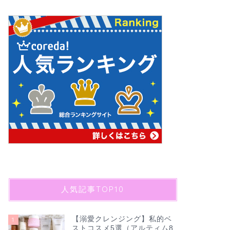
人気記事TOP10
【溺愛クレンジング】私的ベ
1
ストコスメ5選（アルティム8