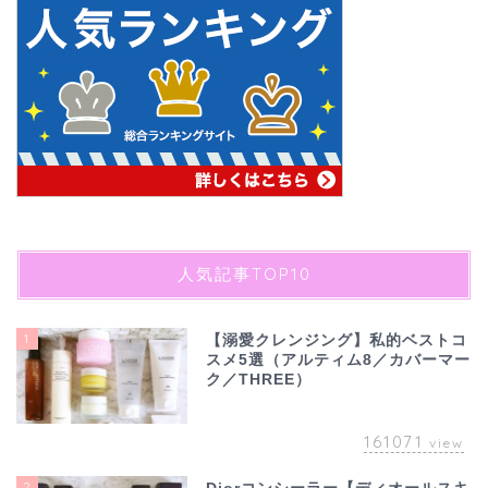
人気記事TOP10
1
【溺愛クレンジング】私的ベストコ
スメ5選（アルティム8／カバーマー
ク／THREE）
161071
view
2