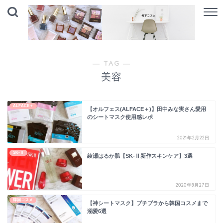
― TAG ―
美容
ALFACE＋
【オルフェス(ALFACE＋)】田中みな実さん愛用
のシートマスク使用感レポ
2021年2月22日
SK-Ⅱ
綾瀬はるか肌【SK-Ⅱ新作スキンケア】3選
2020年8月27日
韓国コスメ
【神シートマスク】プチプラから韓国コスメまで
溺愛6選