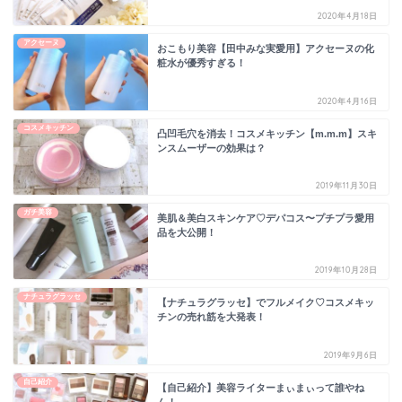
2020年4月18日
アクセーヌ
おこもり美容【田中みな実愛用】アクセーヌの化
粧水が優秀すぎる！
2020年4月16日
コスメキッチン
凸凹毛穴を消去！コスメキッチン【m.m.m】スキ
ンスムーザーの効果は？
2019年11月30日
ガチ美容
美肌＆美白スキンケア♡デパコス〜プチプラ愛用
品を大公開！
2019年10月28日
ナチュラグラッセ
【ナチュラグラッセ】でフルメイク♡コスメキッ
チンの売れ筋を大発表！
2019年9月6日
自己紹介
【自己紹介】美容ライターまぃまぃって誰やね
ん！