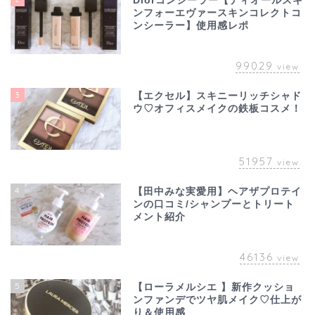
Diorコンシーラー【ディオールスキ
ンフォーエヴァースキンコレクトコ
ンシーラー】使用感レポ
99029
view
3
【エクセル】スキニーリッチシャド
ウ♡オフィスメイクの鉄板コスメ！
51957
view
4
【田中みな実愛用】ヘアザプロテイ
ンの口コミ/シャンプーとトリート
メント紹介
46136
view
5
【ローラメルシエ 】新作クッショ
ンファンデでツヤ肌メイク♡仕上が
り＆使用感