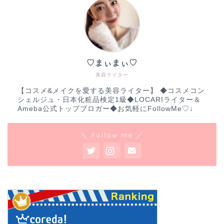
♡まぃまぃ♡
美容ライター
【コスメ&メイクを愛する美容ライター】 ◆コスメコン
シェルジュ・日本化粧品検定1級◆LOCARIライター＆
Ameba公式トップブロガー◆お気軽にFollowMe♡↓
＼ Follow me ／