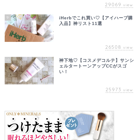
29069
view
9
iHerbでこれ買い♡【アイハーブ購
入品】神リスト11選
26508
view
10
神下地♡【コスメデコルテ】サンシ
ェルタートーンアップCCがスゴ
い！
25973
view