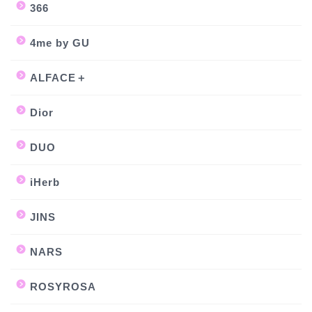
366
4me by GU
ALFACE＋
Dior
DUO
iHerb
JINS
NARS
ROSYROSA