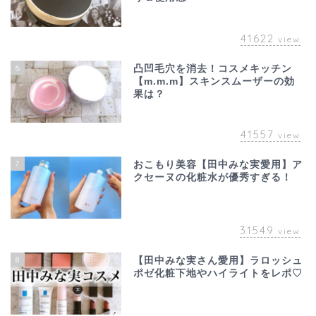
41622
view
6
凸凹毛穴を消去！コスメキッチン
【m.m.m】スキンスムーザーの効
果は？
41557
view
7
おこもり美容【田中みな実愛用】ア
クセーヌの化粧水が優秀すぎる！
31549
view
8
【田中みな実さん愛用】ラロッシュ
ポゼ化粧下地やハイライトをレポ♡